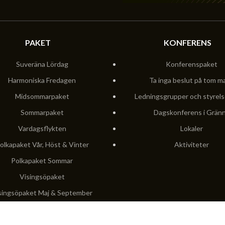
PAKET
KONFERENS
Suveräna Lördag
Konferenspaket
Harmoniska Fredagen
Ta inga beslut på tom m
Midsommarpaket
Ledningsgrupper och styrel
Sommarpaket
Dagskonferens i Grän
Vardagsflykten
Lokaler
olkapaket Vår, Höst & Vinter
Aktiviteter
Polkapaket Sommar
Visingsöpaket
singsöpaket Maj & September
Ljuvliga Hummer
Valborg