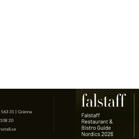
 563 31 | Gränna
-108 20
otell.se