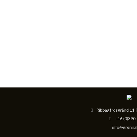
Ribbagårdsgränd 11 |
+46 (0)390
info@grennah