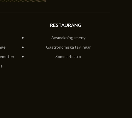
RESTAURANG
Avsmakningsmeny
age
Gastronomiska tävlingar
semöten
Sommarbistro
na