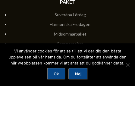
PAKET
Suveräna Lördag
Harmoniska Fredagen
Midsommarpaket
Sommarpaket
Vi använder cookies för att se till att vi ger dig den bästa
Vardagsflykten
upplevelsen på vår hemsida. Om du fortsätter att använda den
Polkapaket Vår, Höst & Vinter
här webbplatsen kommer vi att anta att du godkänner detta.
Polkapaket Sommar
Ok
Nej
Visingsöpaket
Visingsöpaket Maj & September
Ljuvliga Hummer
Valborg
KONFERENS