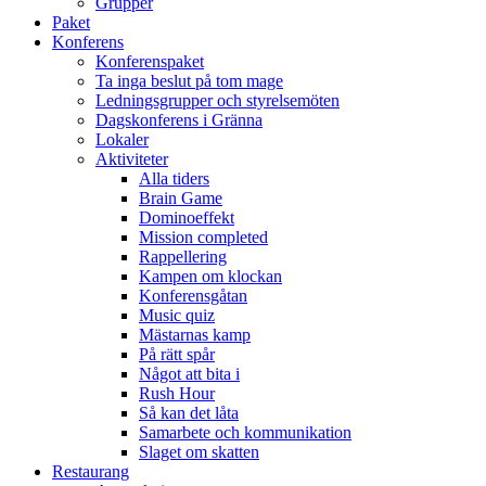
Grupper
Paket
Konferens
Konferenspaket
Ta inga beslut på tom mage
Ledningsgrupper och styrelsemöten
Dagskonferens i Gränna
Lokaler
Aktiviteter
Alla tiders
Brain Game
Dominoeffekt
Mission completed
Rappellering
Kampen om klockan
Konferensgåtan
Music quiz
Mästarnas kamp
På rätt spår
Något att bita i
Rush Hour
Så kan det låta
Samarbete och kommunikation
Slaget om skatten
Restaurang