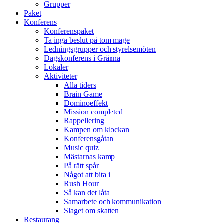
Grupper
Paket
Konferens
Konferenspaket
Ta inga beslut på tom mage
Ledningsgrupper och styrelsemöten
Dagskonferens i Gränna
Lokaler
Aktiviteter
Alla tiders
Brain Game
Dominoeffekt
Mission completed
Rappellering
Kampen om klockan
Konferensgåtan
Music quiz
Mästarnas kamp
På rätt spår
Något att bita i
Rush Hour
Så kan det låta
Samarbete och kommunikation
Slaget om skatten
Restaurang