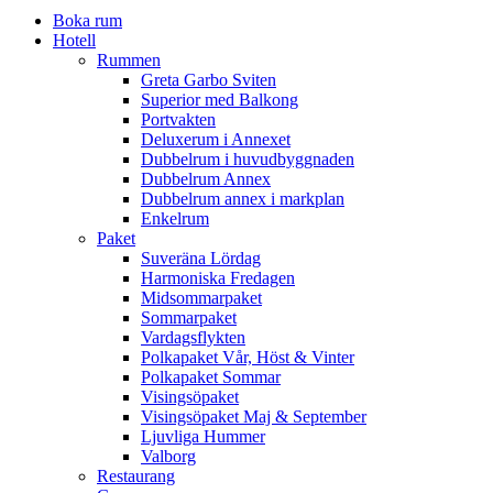
Boka rum
Hotell
Rummen
Greta Garbo Sviten
Superior med Balkong
Portvakten
Deluxerum i Annexet
Dubbelrum i huvudbyggnaden
Dubbelrum Annex
Dubbelrum annex i markplan
Enkelrum
Paket
Suveräna Lördag
Harmoniska Fredagen
Midsommarpaket
Sommarpaket
Vardagsflykten
Polkapaket Vår, Höst & Vinter
Polkapaket Sommar
Visingsöpaket
Visingsöpaket Maj & September
Ljuvliga Hummer
Valborg
Restaurang