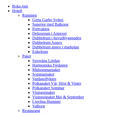
Boka rum
Hotell
Rummen
Greta Garbo Sviten
Superior med Balkong
Portvakten
Deluxerum i Annexet
Dubbelrum i huvudbyggnaden
Dubbelrum Annex
Dubbelrum annex i markplan
Enkelrum
Paket
Suveräna Lördag
Harmoniska Fredagen
Midsommarpaket
Sommarpaket
Vardagsflykten
Polkapaket Vår, Höst & Vinter
Polkapaket Sommar
Visingsöpaket
Visingsöpaket Maj & September
Ljuvliga Hummer
Valborg
Restaurang