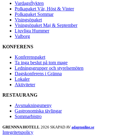
Vardagsflykten
Polkapaket Vår, Höst & Vinter
Polkapaket Sommar
Visingsöpaket
Visingsöpaket Maj & September
Ljuvliga Hummer
Valborg
KONFERENS
Konferenspaket
Ta inga beslut på tom mage
Ledningsgrupper och styrelsemöten
Dagskonferens i Gränna
Lokaler
Aktiviteter
RESTAURANG
Avsmakningsmeny
Gastronomiska tävlingar
Sommarbistro
GRENNNA HOTELL
2026 SKAPAD AV
adaptonline.se
Integritetspolicy