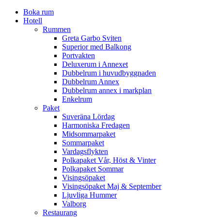
Boka rum
Hotell
Rummen
Greta Garbo Sviten
Superior med Balkong
Portvakten
Deluxerum i Annexet
Dubbelrum i huvudbyggnaden
Dubbelrum Annex
Dubbelrum annex i markplan
Enkelrum
Paket
Suveräna Lördag
Harmoniska Fredagen
Midsommarpaket
Sommarpaket
Vardagsflykten
Polkapaket Vår, Höst & Vinter
Polkapaket Sommar
Visingsöpaket
Visingsöpaket Maj & September
Ljuvliga Hummer
Valborg
Restaurang