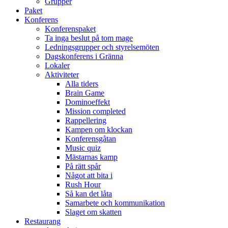
Grupper
Paket
Konferens
Konferenspaket
Ta inga beslut på tom mage
Ledningsgrupper och styrelsemöten
Dagskonferens i Gränna
Lokaler
Aktiviteter
Alla tiders
Brain Game
Dominoeffekt
Mission completed
Rappellering
Kampen om klockan
Konferensgåtan
Music quiz
Mästarnas kamp
På rätt spår
Något att bita i
Rush Hour
Så kan det låta
Samarbete och kommunikation
Slaget om skatten
Restaurang