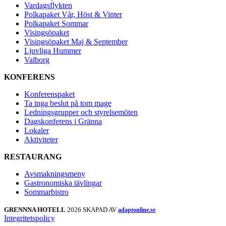
Vardagsflykten
Polkapaket Vår, Höst & Vinter
Polkapaket Sommar
Visingsöpaket
Visingsöpaket Maj & September
Ljuvliga Hummer
Valborg
KONFERENS
Konferenspaket
Ta inga beslut på tom mage
Ledningsgrupper och styrelsemöten
Dagskonferens i Gränna
Lokaler
Aktiviteter
RESTAURANG
Avsmakningsmeny
Gastronomiska tävlingar
Sommarbistro
GRENNNA HOTELL
2026 SKAPAD AV
adaptonline.se
Integritetspolicy