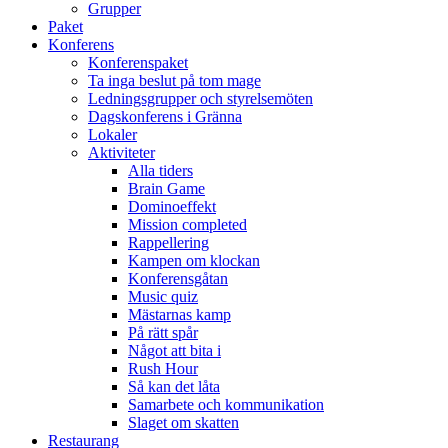
Grupper
Paket
Konferens
Konferenspaket
Ta inga beslut på tom mage
Ledningsgrupper och styrelsemöten
Dagskonferens i Gränna
Lokaler
Aktiviteter
Alla tiders
Brain Game
Dominoeffekt
Mission completed
Rappellering
Kampen om klockan
Konferensgåtan
Music quiz
Mästarnas kamp
På rätt spår
Något att bita i
Rush Hour
Så kan det låta
Samarbete och kommunikation
Slaget om skatten
Restaurang