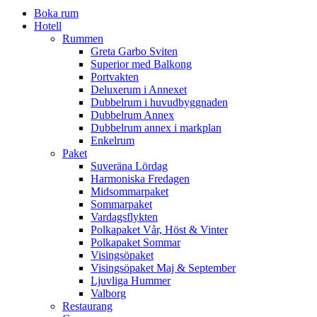
Boka rum
Hotell
Rummen
Greta Garbo Sviten
Superior med Balkong
Portvakten
Deluxerum i Annexet
Dubbelrum i huvudbyggnaden
Dubbelrum Annex
Dubbelrum annex i markplan
Enkelrum
Paket
Suveräna Lördag
Harmoniska Fredagen
Midsommarpaket
Sommarpaket
Vardagsflykten
Polkapaket Vår, Höst & Vinter
Polkapaket Sommar
Visingsöpaket
Visingsöpaket Maj & September
Ljuvliga Hummer
Valborg
Restaurang