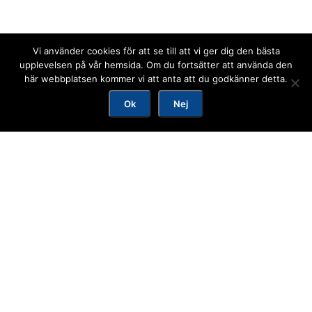
Polkapaket Vår, Höst & Vinter
Polkapaket Sommar
Vi använder cookies för att se till att vi ger dig den bästa
Visingsöpaket
upplevelsen på vår hemsida. Om du fortsätter att använda den
här webbplatsen kommer vi att anta att du godkänner detta.
Visingsöpaket Maj & September
Ok
Nej
Ljuvliga Hummer
Valborg
KONFERENS
Konferenspaket
Ta inga beslut på tom mage
Ledningsgrupper och styrelsemöten
Dagskonferens i Gränna
Lokaler