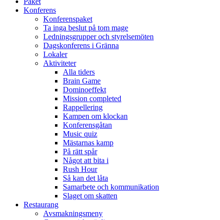
Paket
Konferens
Konferenspaket
Ta inga beslut på tom mage
Ledningsgrupper och styrelsemöten
Dagskonferens i Gränna
Lokaler
Aktiviteter
Alla tiders
Brain Game
Dominoeffekt
Mission completed
Rappellering
Kampen om klockan
Konferensgåtan
Music quiz
Mästarnas kamp
På rätt spår
Något att bita i
Rush Hour
Så kan det låta
Samarbete och kommunikation
Slaget om skatten
Restaurang
Avsmakningsmeny