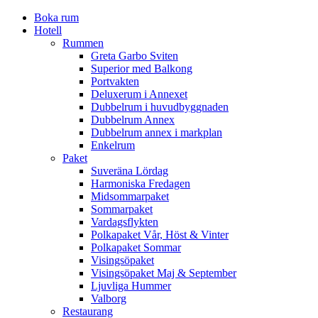
Boka rum
Hotell
Rummen
Greta Garbo Sviten
Superior med Balkong
Portvakten
Deluxerum i Annexet
Dubbelrum i huvudbyggnaden
Dubbelrum Annex
Dubbelrum annex i markplan
Enkelrum
Paket
Suveräna Lördag
Harmoniska Fredagen
Midsommarpaket
Sommarpaket
Vardagsflykten
Polkapaket Vår, Höst & Vinter
Polkapaket Sommar
Visingsöpaket
Visingsöpaket Maj & September
Ljuvliga Hummer
Valborg
Restaurang