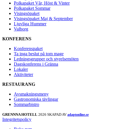
Polkapaket Vår, Höst & Vinter
Polkapaket Sommar
Visingsöpaket
Visingsöpaket Maj & September
Ljuvliga Hummer
Valborg
KONFERENS
Konferenspaket
Ta inga beslut på tom mage
Ledningsgrupper och styrelsemöten
Dagskonferens i Gränna
Lokaler
Aktiviteter
RESTAURANG
Avsmakningsmeny
Gastronomiska tävlingar
Sommarbistro
GRENNNA HOTELL
2026 SKAPAD AV
adaptonline.se
Integritetspolicy