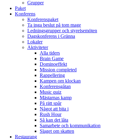
Grupper
Paket
Konferens
Konferenspaket
Ta inga beslut på tom mage
Ledningsgrupper och styrelsemöten
Dagskonferens i Gränna
Lokaler
Aktiviteter
Alla tiders
Brain Game
Dominoeffekt
Mission completed
Rappellering
Kampen om klockan
Konferensgåtan
Music quiz
Mästarnas kamp
På rätt spår
Något att bita i
Rush Hour
Så kan det låta
Samarbete och kommunikation
Slaget om skatten
Restaurang