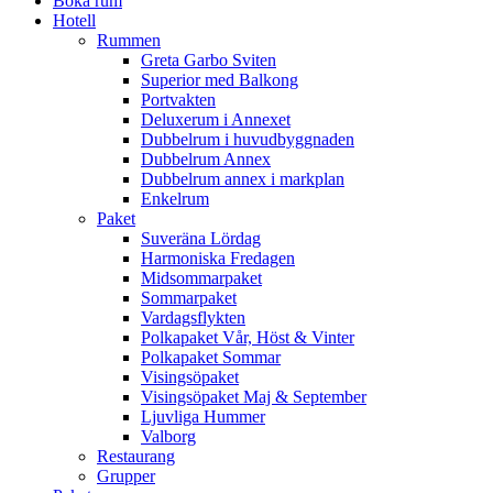
Boka rum
Hotell
Rummen
Greta Garbo Sviten
Superior med Balkong
Portvakten
Deluxerum i Annexet
Dubbelrum i huvudbyggnaden
Dubbelrum Annex
Dubbelrum annex i markplan
Enkelrum
Paket
Suveräna Lördag
Harmoniska Fredagen
Midsommarpaket
Sommarpaket
Vardagsflykten
Polkapaket Vår, Höst & Vinter
Polkapaket Sommar
Visingsöpaket
Visingsöpaket Maj & September
Ljuvliga Hummer
Valborg
Restaurang
Grupper