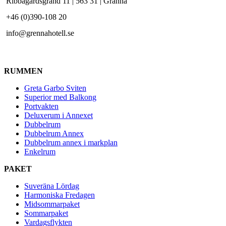
Ribbagårdsgränd 11 | 563 31 | Gränna
+46 (0)390-108 20
info@grennahotell.se
RUMMEN
Greta Garbo Sviten
Superior med Balkong
Portvakten
Deluxerum i Annexet
Dubbelrum
Dubbelrum Annex
Dubbelrum annex i markplan
Enkelrum
PAKET
Suveräna Lördag
Harmoniska Fredagen
Midsommarpaket
Sommarpaket
Vardagsflykten