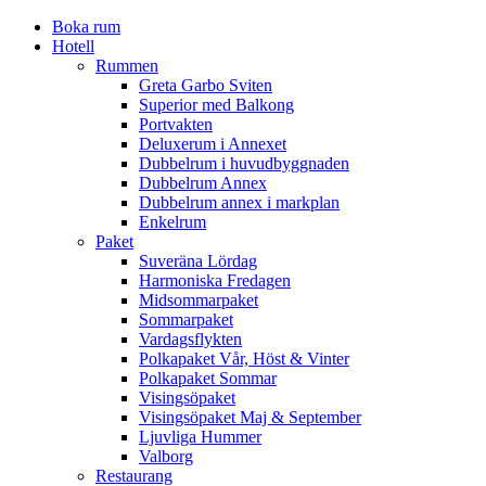
Boka rum
Hotell
Rummen
Greta Garbo Sviten
Superior med Balkong
Portvakten
Deluxerum i Annexet
Dubbelrum i huvudbyggnaden
Dubbelrum Annex
Dubbelrum annex i markplan
Enkelrum
Paket
Suveräna Lördag
Harmoniska Fredagen
Midsommarpaket
Sommarpaket
Vardagsflykten
Polkapaket Vår, Höst & Vinter
Polkapaket Sommar
Visingsöpaket
Visingsöpaket Maj & September
Ljuvliga Hummer
Valborg
Restaurang