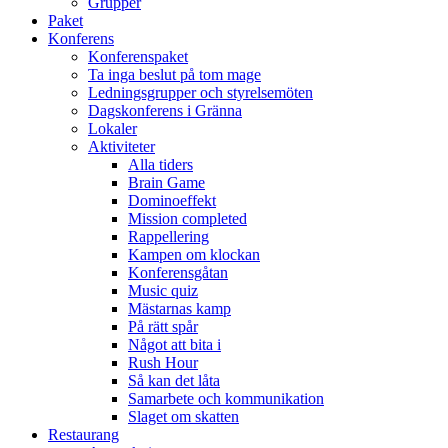
Grupper
Paket
Konferens
Konferenspaket
Ta inga beslut på tom mage
Ledningsgrupper och styrelsemöten
Dagskonferens i Gränna
Lokaler
Aktiviteter
Alla tiders
Brain Game
Dominoeffekt
Mission completed
Rappellering
Kampen om klockan
Konferensgåtan
Music quiz
Mästarnas kamp
På rätt spår
Något att bita i
Rush Hour
Så kan det låta
Samarbete och kommunikation
Slaget om skatten
Restaurang