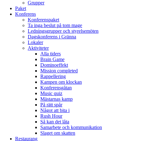
Grupper
Paket
Konferens
Konferenspaket
Ta inga beslut på tom mage
Ledningsgrupper och styrelsemöten
Dagskonferens i Gränna
Lokaler
Aktiviteter
Alla tiders
Brain Game
Dominoeffekt
Mission completed
Rappellering
Kampen om klockan
Konferensgåtan
Music quiz
Mästarnas kamp
På rätt spår
Något att bita i
Rush Hour
Så kan det låta
Samarbete och kommunikation
Slaget om skatten
Restaurang