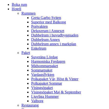
Boka rum
Hotell
Rummen
Greta Garbo Sviten
Superior med Balkong
Portvakten
Deluxerum i Annexet
Dubbelrum i huvudbyggnaden
Dubbelrum Annex
Dubbelrum annex i markplan
Enkelrum
Paket
Suveräna Lördag
Harmoniska Fredagen
Midsommarpaket
Sommarpaket
Vardagsflykten
Polkapaket Vår, Höst & Vinter
Polkapaket Sommar
Visingsöpaket
Visingsöpaket Maj & September
Ljuvliga Hummer
Valborg
Restaurang