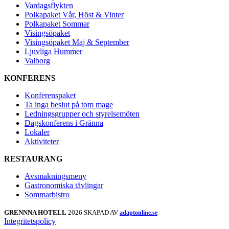
Vardagsflykten
Polkapaket Vår, Höst & Vinter
Polkapaket Sommar
Visingsöpaket
Visingsöpaket Maj & September
Ljuvliga Hummer
Valborg
KONFERENS
Konferenspaket
Ta inga beslut på tom mage
Ledningsgrupper och styrelsemöten
Dagskonferens i Gränna
Lokaler
Aktiviteter
RESTAURANG
Avsmakningsmeny
Gastronomiska tävlingar
Sommarbistro
GRENNNA HOTELL
2026 SKAPAD AV
adaptonline.se
Integritetspolicy