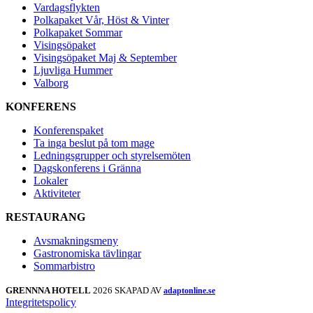
Vardagsflykten
Polkapaket Vår, Höst & Vinter
Polkapaket Sommar
Visingsöpaket
Visingsöpaket Maj & September
Ljuvliga Hummer
Valborg
KONFERENS
Konferenspaket
Ta inga beslut på tom mage
Ledningsgrupper och styrelsemöten
Dagskonferens i Gränna
Lokaler
Aktiviteter
RESTAURANG
Avsmakningsmeny
Gastronomiska tävlingar
Sommarbistro
GRENNNA HOTELL
2026 SKAPAD AV
adaptonline.se
Integritetspolicy