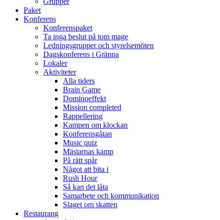
Grupper
Paket
Konferens
Konferenspaket
Ta inga beslut på tom mage
Ledningsgrupper och styrelsemöten
Dagskonferens i Gränna
Lokaler
Aktiviteter
Alla tiders
Brain Game
Dominoeffekt
Mission completed
Rappellering
Kampen om klockan
Konferensgåtan
Music quiz
Mästarnas kamp
På rätt spår
Något att bita i
Rush Hour
Så kan det låta
Samarbete och kommunikation
Slaget om skatten
Restaurang