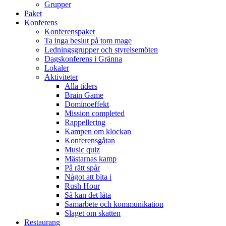
Grupper
Paket
Konferens
Konferenspaket
Ta inga beslut på tom mage
Ledningsgrupper och styrelsemöten
Dagskonferens i Gränna
Lokaler
Aktiviteter
Alla tiders
Brain Game
Dominoeffekt
Mission completed
Rappellering
Kampen om klockan
Konferensgåtan
Music quiz
Mästarnas kamp
På rätt spår
Något att bita i
Rush Hour
Så kan det låta
Samarbete och kommunikation
Slaget om skatten
Restaurang