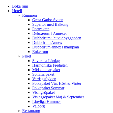
Boka rum
Hotell
Rummen
Greta Garbo Sviten
Superior med Balkong
Portvakten
Deluxerum i Annexet
Dubbelrum i huvudbyggnaden
Dubbelrum Annex
Dubbelrum annex i markplan
Enkelrum
Paket
Suveräna Lördag
Harmoniska Fredagen
Midsommarpaket
Sommarpaket
Vardagsflykten
Polkapaket Vår, Höst & Vinter
Polkapaket Sommar
Visingsöpaket
Visingsöpaket Maj & September
Ljuvliga Hummer
Valborg
Restaurang