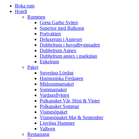
Boka rum
Hotell
Rummen
Greta Garbo Sviten
Superior med Balkong
Portvakten
Deluxerum i Annexet
Dubbelrum i huvudbyggnaden
Dubbelrum Annex
Dubbelrum annex i markplan
Enkelrum
Paket
Suveräna Lördag
Harmoniska Fredagen
Midsommarpaket
Sommarpaket
Vardagsflykten
Polkapaket Vår, Höst & Vinter
Polkapaket Sommar
Visingsöpaket
Visingsöpaket Maj & September
Ljuvliga Hummer
Valborg
Restaurang