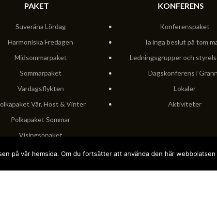
PAKET
KONFERENS
Suveräna Lördag
Konferenspaket
Harmoniska Fredagen
Ta inga beslut på tom m
Midsommarpaket
Ledningsgrupper och styrel
Sommarpaket
Dagskonferens i Grän
Vardagsflykten
Lokaler
olkapaket Vår, Höst & Vinter
Aktiviteter
Polkapaket Sommar
Visingsöpaket
singsöpaket Maj & September
velsen på vår hemsida. Om du fortsätter att använda den här webbplatsen
Ljuvliga Hummer
Valborg
adaptonline.se
GRENNNA HOTELL
2026 SKAPAD AV