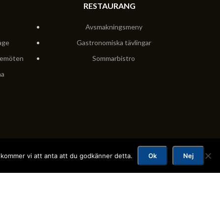
RESTAURANG
Avsmakningsmeny
age
Gastronomiska tävlingar
semöten
Sommarbistro
na
 kommer vi att anta att du godkänner detta.
Ok
Nej