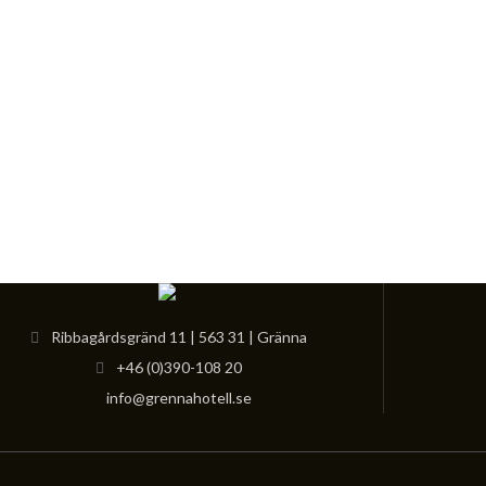
Ribbagårdsgränd 11 | 563 31 | Gränna
+46 (0)390-108 20
info@grennahotell.se