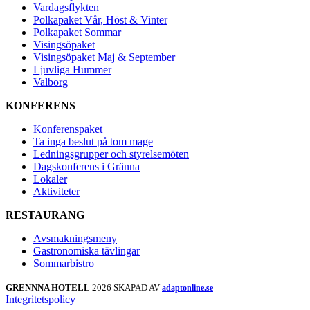
Vardagsflykten
Polkapaket Vår, Höst & Vinter
Polkapaket Sommar
Visingsöpaket
Visingsöpaket Maj & September
Ljuvliga Hummer
Valborg
KONFERENS
Konferenspaket
Ta inga beslut på tom mage
Ledningsgrupper och styrelsemöten
Dagskonferens i Gränna
Lokaler
Aktiviteter
RESTAURANG
Avsmakningsmeny
Gastronomiska tävlingar
Sommarbistro
GRENNNA HOTELL
2026 SKAPAD AV
adaptonline.se
Integritetspolicy