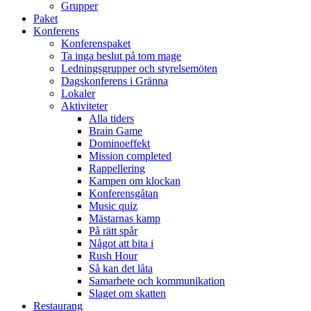
Grupper
Paket
Konferens
Konferenspaket
Ta inga beslut på tom mage
Ledningsgrupper och styrelsemöten
Dagskonferens i Gränna
Lokaler
Aktiviteter
Alla tiders
Brain Game
Dominoeffekt
Mission completed
Rappellering
Kampen om klockan
Konferensgåtan
Music quiz
Mästarnas kamp
På rätt spår
Något att bita i
Rush Hour
Så kan det låta
Samarbete och kommunikation
Slaget om skatten
Restaurang