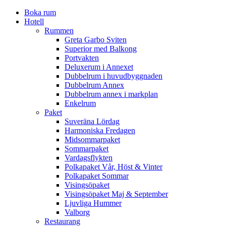
Boka rum
Hotell
Rummen
Greta Garbo Sviten
Superior med Balkong
Portvakten
Deluxerum i Annexet
Dubbelrum i huvudbyggnaden
Dubbelrum Annex
Dubbelrum annex i markplan
Enkelrum
Paket
Suveräna Lördag
Harmoniska Fredagen
Midsommarpaket
Sommarpaket
Vardagsflykten
Polkapaket Vår, Höst & Vinter
Polkapaket Sommar
Visingsöpaket
Visingsöpaket Maj & September
Ljuvliga Hummer
Valborg
Restaurang