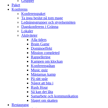
Grupper
Paket
Konferens
Konferenspaket
Ta inga beslut på tom mage
Ledningsgrupper och styrelsemöten
Dagskonferens i Gränna
Lokaler
Aktiviteter
Alla tiders
Brain Game
Dominoeffekt
Mission completed
Rappellering
Kampen om klockan
Konferensgåtan
Music quiz
Mästarnas kamp
På rätt spår
Något att bita i
Rush Hour
Så kan det låta
Samarbete och kommunikation
Slaget om skatten
Restaurang