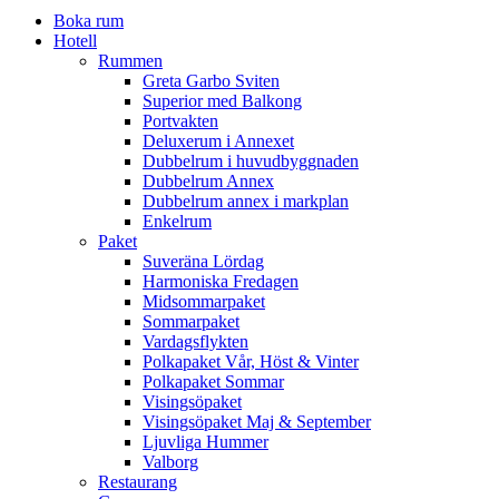
Boka rum
Hotell
Rummen
Greta Garbo Sviten
Superior med Balkong
Portvakten
Deluxerum i Annexet
Dubbelrum i huvudbyggnaden
Dubbelrum Annex
Dubbelrum annex i markplan
Enkelrum
Paket
Suveräna Lördag
Harmoniska Fredagen
Midsommarpaket
Sommarpaket
Vardagsflykten
Polkapaket Vår, Höst & Vinter
Polkapaket Sommar
Visingsöpaket
Visingsöpaket Maj & September
Ljuvliga Hummer
Valborg
Restaurang