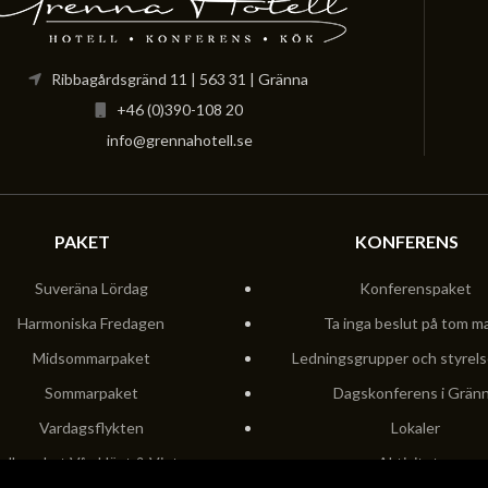
Ribbagårdsgränd 11 | 563 31 | Gränna
+46 (0)390-108 20
info@grennahotell.se
PAKET
KONFERENS
Suveräna Lördag
Konferenspaket
Harmoniska Fredagen
Ta inga beslut på tom m
Midsommarpaket
Ledningsgrupper och styrel
Sommarpaket
Dagskonferens i Grän
Vardagsflykten
Lokaler
olkapaket Vår, Höst & Vinter
Aktiviteter