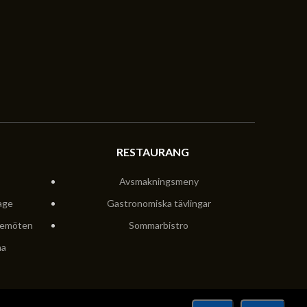
RESTAURANG
Avsmakningsmeny
age
Gastronomiska tävlingar
semöten
Sommarbistro
na