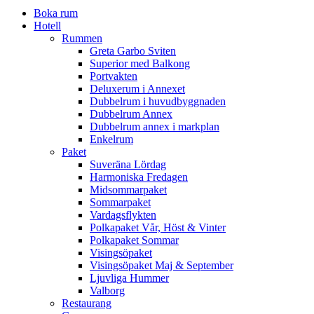
Boka rum
Hotell
Rummen
Greta Garbo Sviten
Superior med Balkong
Portvakten
Deluxerum i Annexet
Dubbelrum i huvudbyggnaden
Dubbelrum Annex
Dubbelrum annex i markplan
Enkelrum
Paket
Suveräna Lördag
Harmoniska Fredagen
Midsommarpaket
Sommarpaket
Vardagsflykten
Polkapaket Vår, Höst & Vinter
Polkapaket Sommar
Visingsöpaket
Visingsöpaket Maj & September
Ljuvliga Hummer
Valborg
Restaurang