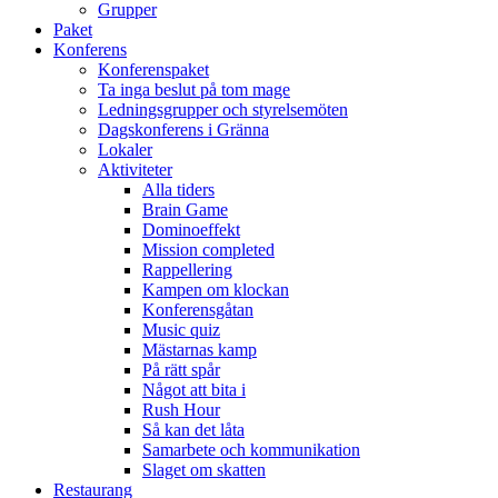
Grupper
Paket
Konferens
Konferenspaket
Ta inga beslut på tom mage
Ledningsgrupper och styrelsemöten
Dagskonferens i Gränna
Lokaler
Aktiviteter
Alla tiders
Brain Game
Dominoeffekt
Mission completed
Rappellering
Kampen om klockan
Konferensgåtan
Music quiz
Mästarnas kamp
På rätt spår
Något att bita i
Rush Hour
Så kan det låta
Samarbete och kommunikation
Slaget om skatten
Restaurang