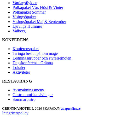
Vardagsflykten
Polkapaket Vår, Höst & Vinter
Polkapaket Sommar
Visingsöpaket
Visingsöpaket Maj & September
Ljuvliga Hummer
Valborg
KONFERENS
Konferenspaket
Ta inga beslut på tom mage
Ledningsgrupper och styrelsemöten
Dagskonferens i Gränna
Lokaler
Aktiviteter
RESTAURANG
Avsmakningsmeny
Gastronomiska tävlingar
Sommarbistro
GRENNNA HOTELL
2026 SKAPAD AV
adaptonline.se
Integritetspolicy