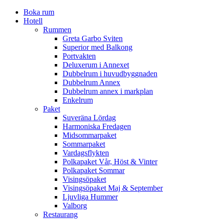
Boka rum
Hotell
Rummen
Greta Garbo Sviten
Superior med Balkong
Portvakten
Deluxerum i Annexet
Dubbelrum i huvudbyggnaden
Dubbelrum Annex
Dubbelrum annex i markplan
Enkelrum
Paket
Suveräna Lördag
Harmoniska Fredagen
Midsommarpaket
Sommarpaket
Vardagsflykten
Polkapaket Vår, Höst & Vinter
Polkapaket Sommar
Visingsöpaket
Visingsöpaket Maj & September
Ljuvliga Hummer
Valborg
Restaurang