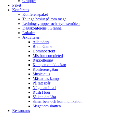
Grupper
Paket
Konferens
Konferenspaket
Ta inga beslut på tom mage
Ledningsgrupper och styrelsemöten
Dagskonferens i Gränna
Lokaler
Aktiviteter
Alla tiders
Brain Game
Dominoeffekt
Mission completed
Rappellering
Kampen om klockan
Konferensgåtan
Music quiz
Mästarnas kamp
På rätt spår
Något att bita i
Rush Hour
Så kan det låta
Samarbete och kommunikation
Slaget om skatten
Restaurang