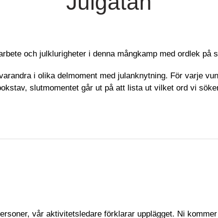
Julgåtan
rbete och julklurigheter i denna mångkamp med ordlek på sl
 varandra i olika delmoment med julanknytning. För varje vu
bokstav, slutmomentet går ut på att lista ut vilket ord vi söker
personer, vår aktivitetsledare förklarar upplägget. Ni kommer