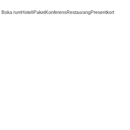
Boka rum
Hotell
Paket
Konferens
Restaurang
Presentkort