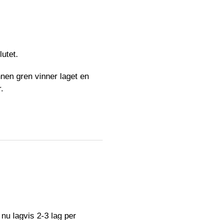
utet.
nnen gren vinner laget en
.
 nu lagvis 2-3 lag per