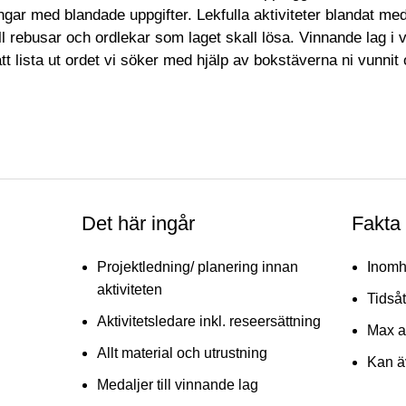
gar med blandade uppgifter. Lekfulla aktiviteter blandat med k
ill rebusar och ordlekar som laget skall lösa. Vinnande lag i 
att lista ut ordet vi söker med hjälp av bokstäverna ni vunnit 
Det här ingår
Fakta
Projektledning/ planering innan
Inom
aktiviteten
Tidså
Aktivitetsledare inkl. reseersättning
Max a
Allt material och utrustning
Kan ä
Medaljer till vinnande lag