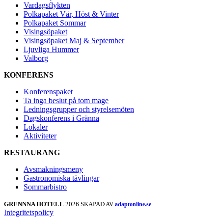
Vardagsflykten
Polkapaket Vår, Höst & Vinter
Polkapaket Sommar
Visingsöpaket
Visingsöpaket Maj & September
Ljuvliga Hummer
Valborg
KONFERENS
Konferenspaket
Ta inga beslut på tom mage
Ledningsgrupper och styrelsemöten
Dagskonferens i Gränna
Lokaler
Aktiviteter
RESTAURANG
Avsmakningsmeny
Gastronomiska tävlingar
Sommarbistro
GRENNNA HOTELL
2026 SKAPAD AV
adaptonline.se
Integritetspolicy