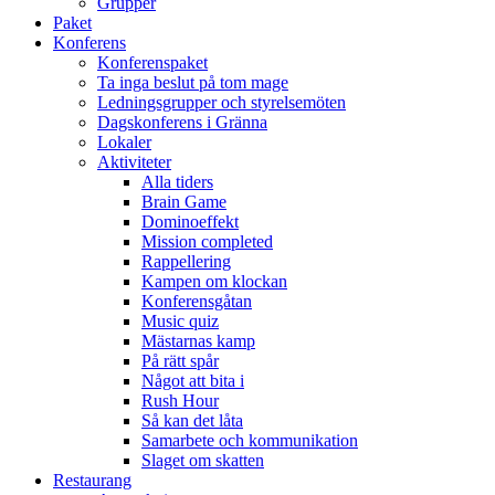
Grupper
Paket
Konferens
Konferenspaket
Ta inga beslut på tom mage
Ledningsgrupper och styrelsemöten
Dagskonferens i Gränna
Lokaler
Aktiviteter
Alla tiders
Brain Game
Dominoeffekt
Mission completed
Rappellering
Kampen om klockan
Konferensgåtan
Music quiz
Mästarnas kamp
På rätt spår
Något att bita i
Rush Hour
Så kan det låta
Samarbete och kommunikation
Slaget om skatten
Restaurang