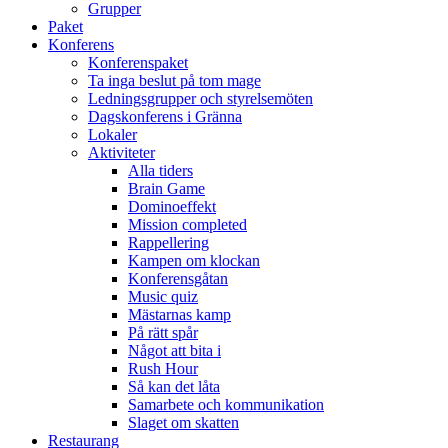
Grupper
Paket
Konferens
Konferenspaket
Ta inga beslut på tom mage
Ledningsgrupper och styrelsemöten
Dagskonferens i Gränna
Lokaler
Aktiviteter
Alla tiders
Brain Game
Dominoeffekt
Mission completed
Rappellering
Kampen om klockan
Konferensgåtan
Music quiz
Mästarnas kamp
På rätt spår
Något att bita i
Rush Hour
Så kan det låta
Samarbete och kommunikation
Slaget om skatten
Restaurang