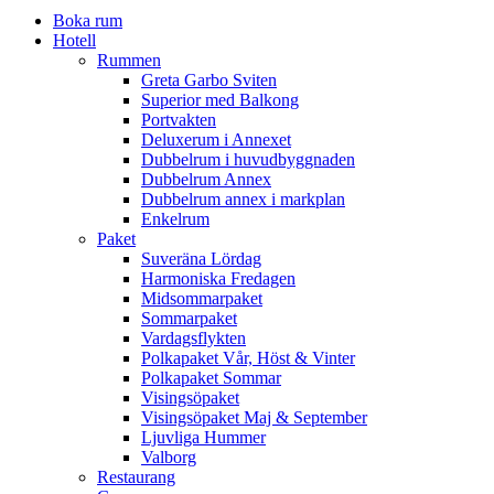
Boka rum
Hotell
Rummen
Greta Garbo Sviten
Superior med Balkong
Portvakten
Deluxerum i Annexet
Dubbelrum i huvudbyggnaden
Dubbelrum Annex
Dubbelrum annex i markplan
Enkelrum
Paket
Suveräna Lördag
Harmoniska Fredagen
Midsommarpaket
Sommarpaket
Vardagsflykten
Polkapaket Vår, Höst & Vinter
Polkapaket Sommar
Visingsöpaket
Visingsöpaket Maj & September
Ljuvliga Hummer
Valborg
Restaurang