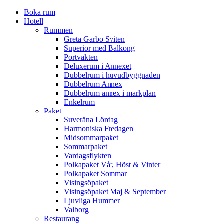
Boka rum
Hotell
Rummen
Greta Garbo Sviten
Superior med Balkong
Portvakten
Deluxerum i Annexet
Dubbelrum i huvudbyggnaden
Dubbelrum Annex
Dubbelrum annex i markplan
Enkelrum
Paket
Suveräna Lördag
Harmoniska Fredagen
Midsommarpaket
Sommarpaket
Vardagsflykten
Polkapaket Vår, Höst & Vinter
Polkapaket Sommar
Visingsöpaket
Visingsöpaket Maj & September
Ljuvliga Hummer
Valborg
Restaurang