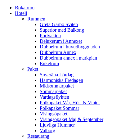
Boka rum
Hotell
Rummen
Greta Garbo Sviten
Superior med Balkong
Portvakten
Deluxerum i Annexet
Dubbelrum i huvudbyggnaden
Dubbelrum Annex
Dubbelrum annex i markplan
Enkelrum
Paket
Suveräna Lördag
Harmoniska Fredagen
Midsommarpaket
Sommarpaket
Vardagsflykten
Polkapaket Vår, Höst & Vinter
Polkapaket Sommar
Visingsöpaket
Visingsöpaket Maj & September
Ljuvliga Hummer
Valborg
Restaurang