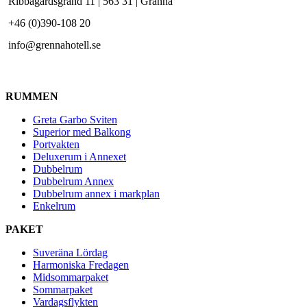
Ribbagårdsgränd 11 | 563 31 | Gränna
+46 (0)390-108 20
info@grennahotell.se
RUMMEN
Greta Garbo Sviten
Superior med Balkong
Portvakten
Deluxerum i Annexet
Dubbelrum
Dubbelrum Annex
Dubbelrum annex i markplan
Enkelrum
PAKET
Suveräna Lördag
Harmoniska Fredagen
Midsommarpaket
Sommarpaket
Vardagsflykten