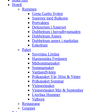
Boka rum
Hotell
Rummen
Greta Garbo Sviten
Superior med Balkong
Portvakten
Deluxerum i Annexet
Dubbelrum i huvudbyggnaden
Dubbelrum Annex
Dubbelrum annex i markplan
Enkelrum
Paket
Suveräna Lördag
Harmoniska Fredagen
Midsommarpaket
Sommarpaket
Vardagsflykten
Polkapaket Vår, Höst & Vinter
Polkapaket Sommar
Visingsöpaket
Visingsöpaket Maj & September
Ljuvliga Hummer
Valborg
Restaurang
Grupper