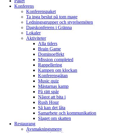
Paket
Konferens
Konferenspaket
Ta inga beslut på tom mage
Ledningsgrupper och styrelsemöten
Dagskonferens i Gränna
Lokaler
Aktiviteter
Alla tiders
Brain Game
Dominoeffekt
Mission completed
Rappellering
Kampen om klockan
Konferensgåtan
Music quiz
Mästarnas kamp
På rätt spår
Något att bita i
Rush Hour
Så kan det låta
Samarbete och kommunikation
Slaget om skatten
Restaurang
Avsmakningsmeny