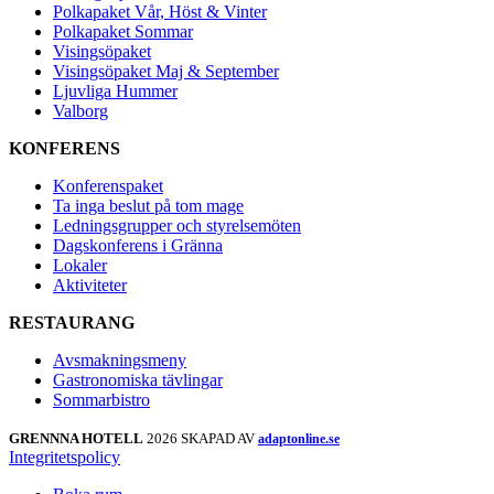
Polkapaket Vår, Höst & Vinter
Polkapaket Sommar
Visingsöpaket
Visingsöpaket Maj & September
Ljuvliga Hummer
Valborg
KONFERENS
Konferenspaket
Ta inga beslut på tom mage
Ledningsgrupper och styrelsemöten
Dagskonferens i Gränna
Lokaler
Aktiviteter
RESTAURANG
Avsmakningsmeny
Gastronomiska tävlingar
Sommarbistro
GRENNNA HOTELL
2026 SKAPAD AV
adaptonline.se
Integritetspolicy