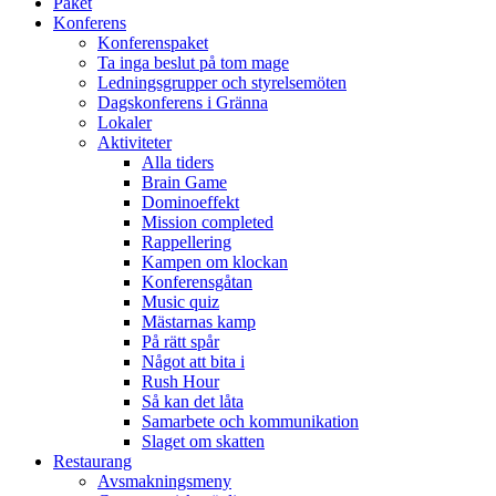
Paket
Konferens
Konferenspaket
Ta inga beslut på tom mage
Ledningsgrupper och styrelsemöten
Dagskonferens i Gränna
Lokaler
Aktiviteter
Alla tiders
Brain Game
Dominoeffekt
Mission completed
Rappellering
Kampen om klockan
Konferensgåtan
Music quiz
Mästarnas kamp
På rätt spår
Något att bita i
Rush Hour
Så kan det låta
Samarbete och kommunikation
Slaget om skatten
Restaurang
Avsmakningsmeny