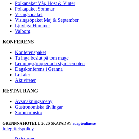
Polkapaket Vår, Höst & Vinter
Polkapaket Sommar
Visingsöpaket
Visingsöpaket Maj & September
Ljuvliga Hummer
Valborg
KONFERENS
Konferenspaket
Ta inga beslut på tom mage
Ledningsgrupper och styrelsemöten
Dagskonferens i Gränna
Lokaler
Aktiviteter
RESTAURANG
Avsmakningsmeny
Gastronomiska tävlingar
Sommarbistro
GRENNNA HOTELL
2026 SKAPAD AV
adaptonline.se
Integritetspolicy