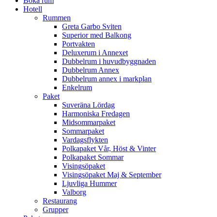
Boka rum
Hotell
Rummen
Greta Garbo Sviten
Superior med Balkong
Portvakten
Deluxerum i Annexet
Dubbelrum i huvudbyggnaden
Dubbelrum Annex
Dubbelrum annex i markplan
Enkelrum
Paket
Suveräna Lördag
Harmoniska Fredagen
Midsommarpaket
Sommarpaket
Vardagsflykten
Polkapaket Vår, Höst & Vinter
Polkapaket Sommar
Visingsöpaket
Visingsöpaket Maj & September
Ljuvliga Hummer
Valborg
Restaurang
Grupper