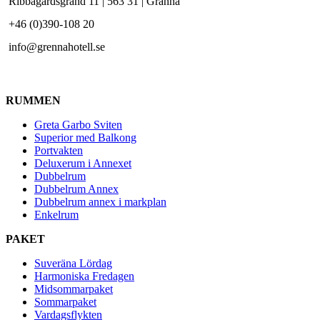
Ribbagårdsgränd 11 | 563 31 | Gränna
+46 (0)390-108 20
info@grennahotell.se
RUMMEN
Greta Garbo Sviten
Superior med Balkong
Portvakten
Deluxerum i Annexet
Dubbelrum
Dubbelrum Annex
Dubbelrum annex i markplan
Enkelrum
PAKET
Suveräna Lördag
Harmoniska Fredagen
Midsommarpaket
Sommarpaket
Vardagsflykten