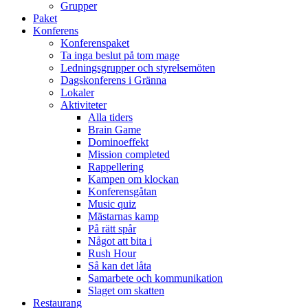
Grupper
Paket
Konferens
Konferenspaket
Ta inga beslut på tom mage
Ledningsgrupper och styrelsemöten
Dagskonferens i Gränna
Lokaler
Aktiviteter
Alla tiders
Brain Game
Dominoeffekt
Mission completed
Rappellering
Kampen om klockan
Konferensgåtan
Music quiz
Mästarnas kamp
På rätt spår
Något att bita i
Rush Hour
Så kan det låta
Samarbete och kommunikation
Slaget om skatten
Restaurang