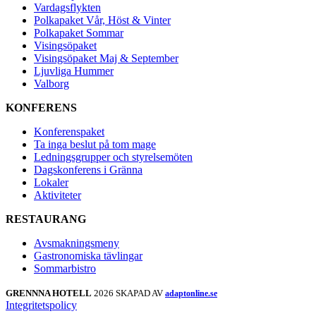
Vardagsflykten
Polkapaket Vår, Höst & Vinter
Polkapaket Sommar
Visingsöpaket
Visingsöpaket Maj & September
Ljuvliga Hummer
Valborg
KONFERENS
Konferenspaket
Ta inga beslut på tom mage
Ledningsgrupper och styrelsemöten
Dagskonferens i Gränna
Lokaler
Aktiviteter
RESTAURANG
Avsmakningsmeny
Gastronomiska tävlingar
Sommarbistro
GRENNNA HOTELL
2026 SKAPAD AV
adaptonline.se
Integritetspolicy