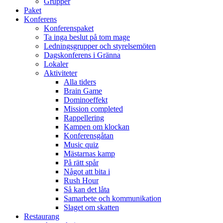
Grupper
Paket
Konferens
Konferenspaket
Ta inga beslut på tom mage
Ledningsgrupper och styrelsemöten
Dagskonferens i Gränna
Lokaler
Aktiviteter
Alla tiders
Brain Game
Dominoeffekt
Mission completed
Rappellering
Kampen om klockan
Konferensgåtan
Music quiz
Mästarnas kamp
På rätt spår
Något att bita i
Rush Hour
Så kan det låta
Samarbete och kommunikation
Slaget om skatten
Restaurang