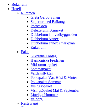
Boka rum
Hotell
Rummen
Greta Garbo Sviten
Superior med Balkong
Portvakten
Deluxerum i Annexet
Dubbelrum i huvudbyggnaden
Dubbelrum Annex
Dubbelrum annex i markplan
Enkelrum
Paket
Suveräna Lördag
Harmoniska Fredagen
Midsommarpaket
Sommarpaket
Vardagsflykten
Polkapaket Vår, Höst & Vinter
Polkapaket Sommar
Visingsöpaket
Visingsöpaket Maj & September
Ljuvliga Hummer
Valborg
Restaurang