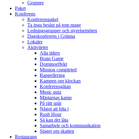
Grupper
Paket
Konferens
Konferenspaket
Ta inga beslut på tom mage
Ledningsgrupper och styrelsemöten
Dagskonferens i Gränna
Lokaler
Aktiviteter
Alla tiders
Brain Game
Dominoeffekt
Mission completed
Rappellering
Kampen om klockan
Konferensgåtan
Music quiz
Mästarnas kamp
På rätt spår
Något att bita i
Rush Hour
Så kan det låta
Samarbete och kommunikation
Slaget om skatten
Restaurang