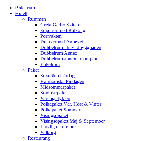
Boka rum
Hotell
Rummen
Greta Garbo Sviten
Superior med Balkong
Portvakten
Deluxerum i Annexet
Dubbelrum i huvudbyggnaden
Dubbelrum Annex
Dubbelrum annex i markplan
Enkelrum
Paket
Suveräna Lördag
Harmoniska Fredagen
Midsommarpaket
Sommarpaket
Vardagsflykten
Polkapaket Vår, Höst & Vinter
Polkapaket Sommar
Visingsöpaket
Visingsöpaket Maj & September
Ljuvliga Hummer
Valborg
Restaurang